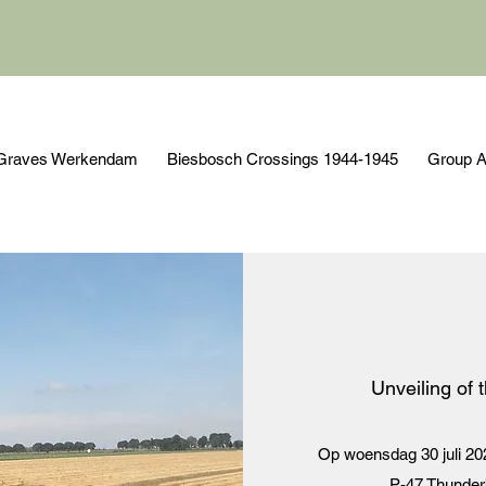
r Graves Werkendam
Biesbosch Crossings 1944-1945
Group A
Unveiling of
Op woensdag 30 juli 20
P-47 Thunderb