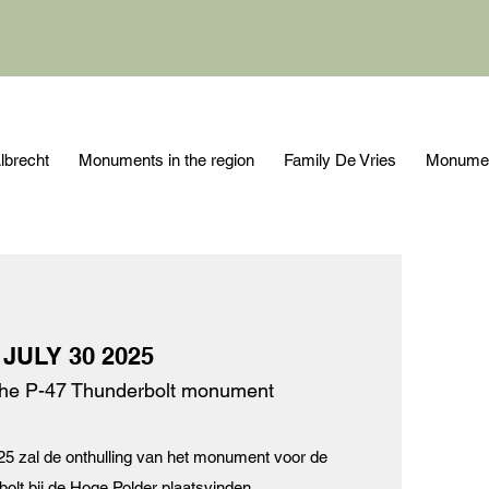
lbrecht
Monuments in the region
Family De Vries
Monument
JULY 30 2025
 the P-47 Thunderbolt monument
25 zal de onthulling van het monument voor de
olt bij de Hoge Polder plaatsvinden.